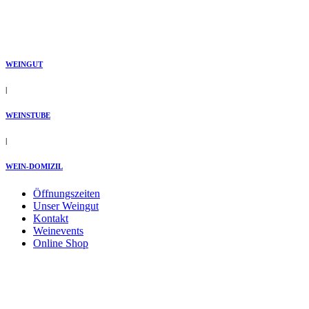
Zum
Inhalt
wechseln
WEINGUT
|
WEINSTUBE
|
WEIN-DOMIZIL
Öffnungszeiten
Unser Weingut
Kontakt
Weinevents
Online Shop